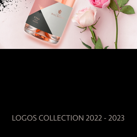
AD POSITIVE // LOGOS 
COLLECTION 2022 - 2023
2024